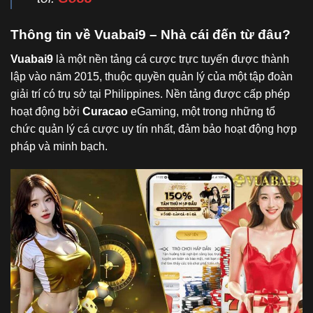
Thông tin về Vuabai9 – Nhà cái đến từ đâu?
Vuabai9
là một nền tảng cá cược trực tuyến được thành
lập vào năm 2015, thuộc quyền quản lý của một tập đoàn
giải trí có trụ sở tại Philippines. Nền tảng được cấp phép
hoạt động bởi
Curacao
eGaming, một trong những tổ
chức quản lý cá cược uy tín nhất, đảm bảo hoạt động hợp
pháp và minh bạch.