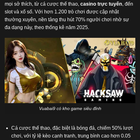
mọi sở thích, từ cá cược thể thao,
casino trực tuyến
, đến
slot và xổ số. Với hơn 1.200 trò chơi được cập nhật
thường xuyên, nền tảng thu hút 70% người chơi nhờ sự
đa dạng này, theo thống kê năm 2025.
Vuabai9 có kho game siêu đỉnh
Cá cược thể thao, đặc biệt là bóng đá, chiếm 50% lượt
chơi, với tỷ lệ kèo cạnh tranh, trung bình cao hơn 0.05