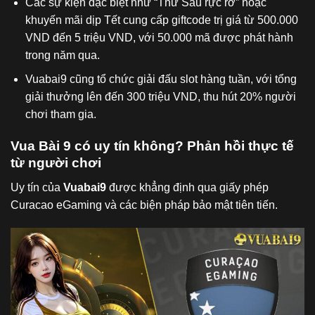
Các sự kiện đặc biệt như “Thứ Sáu rực rỡ” hoặc
khuyến mãi dịp Tết cung cấp giftcode trị giá từ 500.000
VND đến 5 triệu VND, với 50.000 mã được phát hành
trong năm qua.
Vuabai9 cũng tổ chức giải đấu slot hàng tuần, với tổng
giải thưởng lên đến 300 triệu VND, thu hút 20% người
chơi tham gia.
Vua Bài 9 có uy tín không? Phản hồi thực tế
từ người chơi
Uy tín của
Vuabai9
được khẳng định qua giấy phép
Curacao eGaming và các biện pháp bảo mật tiên tiến.