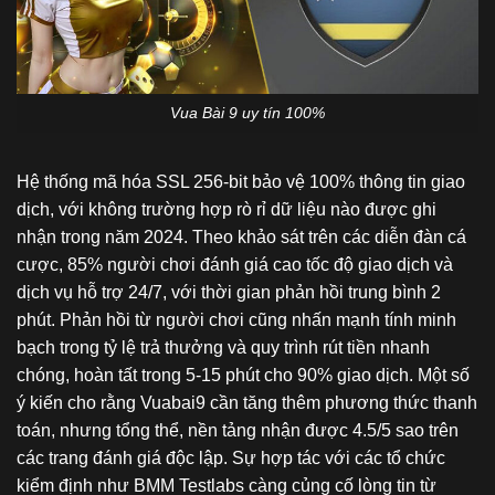
Vua Bài 9 uy tín 100%
Hệ thống mã hóa SSL 256-bit bảo vệ 100% thông tin giao
dịch, với không trường hợp rò rỉ dữ liệu nào được ghi
nhận trong năm 2024. Theo khảo sát trên các diễn đàn cá
cược, 85% người chơi đánh giá cao tốc độ giao dịch và
dịch vụ hỗ trợ 24/7, với thời gian phản hồi trung bình 2
phút.
Phản hồi từ người chơi cũng nhấn mạnh tính minh
bạch trong tỷ lệ trả thưởng và quy trình rút tiền nhanh
chóng, hoàn tất trong 5-15 phút cho 90% giao dịch.
Một số
ý kiến cho rằng Vuabai9 cần tăng thêm phương thức thanh
toán, nhưng tổng thể, nền tảng nhận được 4.5/5 sao trên
các trang đánh giá độc lập. Sự hợp tác với các tổ chức
kiểm định như BMM Testlabs càng củng cố lòng tin từ