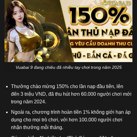
Vuabai 9 đang chiêu đã nhiều tay chơi trong năm 2025
Thưởng chào mừng 150% cho lần nạp đầu tiên, lên
đến 3 triệu VND, đã thu hút hơn 60.000 người chơi mới
trong năm 2024.
Ngoài ra, chương trình hoàn tiền 1% không giới hạn áp
dụng cho mọi trò chơi, với hơn 100.000 người chơi
nhận thưởng mỗi tháng.