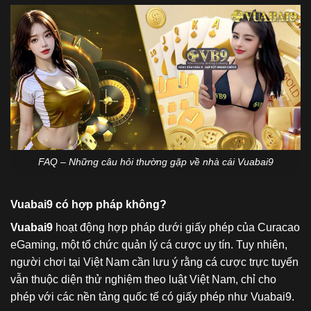
FAQ – Những câu hỏi thường gặp về nhà cái Vuabai9
Vuabai9 có hợp pháp không?
Vuabai9
hoạt động hợp pháp dưới giấy phép của Curacao
eGaming, một tổ chức quản lý cá cược uy tín. Tuy nhiên,
người chơi tại Việt Nam cần lưu ý rằng cá cược trực tuyến
vẫn thuộc diện thử nghiệm theo luật Việt Nam, chỉ cho
phép với các nền tảng quốc tế có giấy phép như Vuabai9.