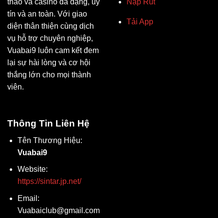
Nạp Rút
thao và casino đa dạng, uy
tín và an toàn. Với giao
Tải App
diện thân thiện cùng dịch
vụ hỗ trợ chuyên nghiệp,
Vuabai9 luôn cam kết đem
lại sự hài lòng và cơ hội
thắng lớn cho mọi thành
viên.
Thông Tin Liên Hệ
Tên Thương Hiệu:
Vuabai9
Website:
https://sintar.jp.net/
Email:
Vuabaiclub@gmail.com